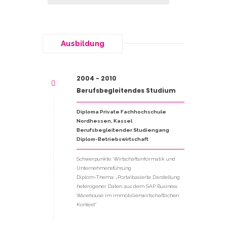
Ausbildung
2004 - 2010
Berufsbegleitendes Studium
Diploma Private Fachhochschule
Nordhessen, Kassel
Berufsbegleitender Studiengang
Diplom-Betriebswirtschaft
Schwerpunkte: Wirtschaftsinformatik und
Unternehmensführung
Diplom-Thema: „Portalbasierte Darstellung
heterogener Daten aus dem SAP Business
Warehouse im immobilienwirtschaftlichen
Kontext“