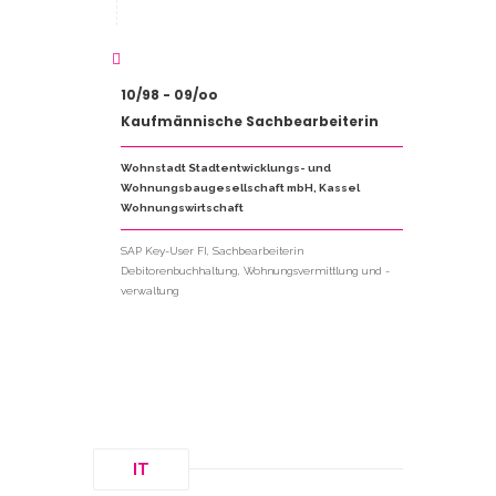
10/98 - 09/oo
Kaufmännische Sachbearbeiterin
Wohnstadt Stadtentwicklungs- und
Wohnungsbaugesellschaft mbH, Kassel
Wohnungswirtschaft
SAP Key-User FI, Sachbearbeiterin
Debitorenbuchhaltung, Wohnungsvermittlung und -
verwaltung
IT