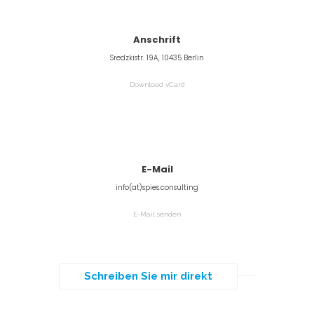
Anschrift
Sredzkistr. 19A, 10435 Berlin
Download vCard
E-Mail
info(at)spies.consulting
E-Mail senden
Schreiben Sie mir direkt