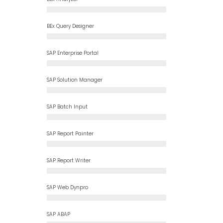
BEx Query Designer
0
%
0
%
SAP Enterprise Portal
SAP Solution Manager
0
%
SAP Batch Input
0
%
0
%
SAP Report Painter
SAP Report Writer
0
%
SAP Web Dynpro
0
%
SAP ABAP
0
%