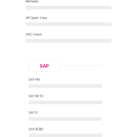
0
%
Remedy
0
%
HP Open View
0
%
DHC Vision
SAP
0
%
SAP PM
0
%
SAP RE-FX
0
%
SAP FI
0
%
SAP BI/BO