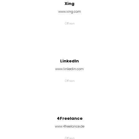
Xing
www.xing.com
Öffnen
LinkedIn
www.linkedin.com
Öffnen
4Freelance
www.4freelance.de
Öffnen