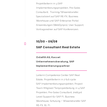
Projektleiterin in 3 SAP
Implementierungsprojekten, Pre-Sales
Consultant, Training/Wissenstransfer.
Spezialisiert auf SAP RE-FX, Business
Warehouse und SAP Enterprise Portal
Anwendungen (WebDynpro), User Support,
Vortragsredner auf SAP Konferenzen.
10/00 - 09/08
SAP Consultant Real Estate
OctaVIA AG, Kassel
Unternehmensberatung, SAP
Implementierungspartner
Leiterin Competence Center SAP Real
Estate, Projektleiterin in 2 full-cycle
SAP Implementierungsprojekten, Project
Team Mitglied/Teilprojektleitung in 4 SAP
Projekten, Pre-Sales Consultant, 2nd&3rd
Level Support für SAP FI, Business
Warehouse, Schulung + Wissenstransfer SAP
RE-FX, BI, FI.