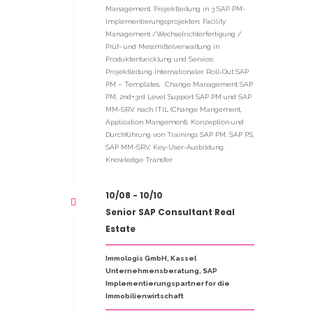
Management, Projektleitung in 3 SAP PM-
Implementierungsprojekten: Facility
Management /Wechselrichterfertigung /
Prüf- und Messmittelverwaltung in
Produktentwicklung und Service,
Projektleitung Internationaler Roll-Out SAP
PM – Templates, Change Management SAP
PM, 2nd+3rd Level Support SAP PM und SAP
MM-SRV nach ITIL (Change Mangement,
Application Mangement), Konzeption und
Durchführung von Trainings SAP PM, SAP PS,
SAP MM-SRV, Key-User-Ausbildung,
Knowledge Transfer
10/08 - 10/10
Senior SAP Consultant Real
Estate
Immologis GmbH, Kassel
Unternehmensberatung, SAP
Implementierungspartner for die
Immobilienwirtschaft