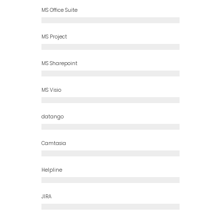
MS Office Suite
0
%
MS Project
0
%
MS Sharepoint
0
%
MS Visio
0
%
datango
0
%
0
%
Camtasia
0
%
Helpline
0
%
JIRA