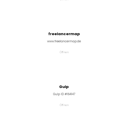
freelancermap
www.freelancermap.de
Öffnen
Gulp
Gulp ID #164147
Öffnen