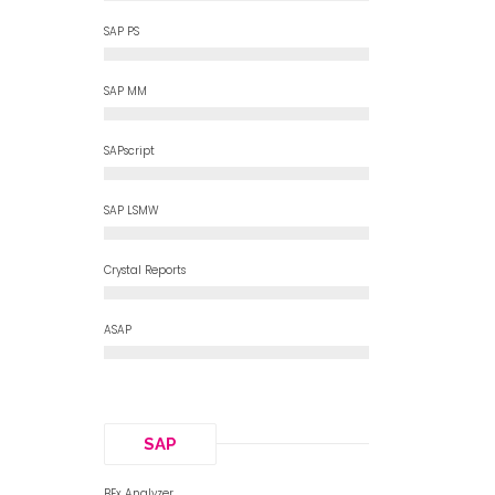
0
%
SAP PS
0
%
SAP MM
0
%
SAPscript
0
%
SAP LSMW
0
%
Crystal Reports
0
%
ASAP
SAP
BEx Analyzer
0
%